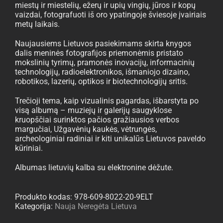
miestų ir miestelių, ežerų ir upių vingių, jūros ir kopų
vaizdai, fotografuoti iš oro ypatingoje šviesoje įvairiais
metų laikais.
Naujausiems Lietuvos pasiekimams skirta knygos
dalis meninės fotografijos priemonėmis pristato
mokslinių tyrimų, pramonės inovacijų, informacinių
technologijų, radioelektronikos, išmaniojo dizaino,
robotikos, lazerių, optikos ir biotechnologijų sritis.
Trečioji tema, kaip vizualinis pagardas, išbarstyta po
visą albumą – muziejų ir galerijų saugyklose
kruopščiai surinktos pačios gražiausios verbos
margučiai, Užgavėnių kaukės, vėtrungės,
archeologiniai radiniai ir kiti unikalūs Lietuvos paveldo
kūriniai.
Albumas lietuvių kalba su elektronine dėžute.
Produkto kodas:
978-609-8022-20-9ELT
Kategorija:
Nauja Neregėta Lietuva