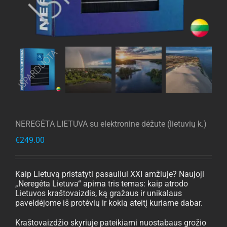
NEREGĖTA LIETUVA su elektronine dėžute (lietuvių k.)
€
249.00
Kaip Lietuvą pristatyti pasauliui XXI amžiuje? Naujoji
„Neregėta Lietuva“ apima tris temas: kaip atrodo
Lietuvos kraštovaizdis, ką gražaus ir unikalaus
paveldėjome iš protėvių ir kokią ateitį kuriame dabar.
Kraštovaizdžio skyriuje pateikiami nuostabaus grožio