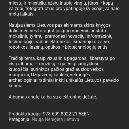
miestų ir miestelių, ežerų ir upių vingių, jūros ir kopų
vaizdai, fotografuoti iš oro ypatingoje šviesoje įvairiais
metų laikais.
Naujausiems Lietuvos pasiekimams skirta knygos
dalis meninės fotografijos priemonėmis pristato
mokslinių tyrimų, pramonės inovacijų, informacinių
technologijų, radioelektronikos, išmaniojo dizaino,
robotikos, lazerių, optikos ir biotechnologijų sritis.
Trečioji tema, kaip vizualinis pagardas, išbarstyta po
visą albumą – muziejų ir galerijų saugyklose
kruopščiai surinktos pačios gražiausios verbos
margučiai, Užgavėnių kaukės, vėtrungės,
archeologiniai radiniai ir kiti unikalūs Lietuvos paveldo
kūriniai.
Albumas anglų kalba su elektronine dėžute.
Produkto kodas:
978-609-8022-21-6EEN
Kategorija:
Nauja Neregėta Lietuva