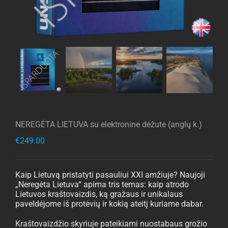
NEREGĖTA LIETUVA su elektronine dėžute (anglų k.)
€
249.00
Kaip Lietuvą pristatyti pasauliui XXI amžiuje? Naujoji
„Neregėta Lietuva“ apima tris temas: kaip atrodo
Lietuvos kraštovaizdis, ką gražaus ir unikalaus
paveldėjome iš protėvių ir kokią ateitį kuriame dabar.
Kraštovaizdžio skyriuje pateikiami nuostabaus grožio