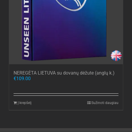
NEREGĖTA LIETUVA su dovanų dėžute (anglų k.)
€
109.00
Į krepšelį
Sužinoti daugiau