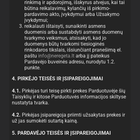
rinkimą ir apdorojimą, išskyrus atvejus, kai tai
būtina reikalavimų, kylančių iš pirkimo-
pardavimo akto, įvykdymui arba Užsakymo
įvykdymui;
reikalauti ištaisyti, sunaikinti asmens
duomenis arba sustabdyti asmens duomenų
tvarkymo veiksmus, atsisakyti, kad jo
duomenys būtų tvarkomi tiesioginės
rinkodaros tikslais, išsiunčiant pranešimą el.
paštu
info@neregeta.lt
arba jį pateikus
Pardavėjo buveinės adresu, nurodytu 1.2.
punkte.
4. PIRKĖJO TEISĖS IR ĮSIPAREIGOJIMAI
4.1.
Pirkėjas turi teisę pirkti prekes Parduotuvėje šių
Taisyklių ir kitose Parduotuvės informacijos skiltyse
nustatyta tvarka.
4.2.
Pirkėjas įsipareigoja priimti užsakytas prekes ir
už jas sumokėti sutartą kainą.
5. PARDAVĖJO TEISĖS IR ĮSIPAREIGOJIMAI