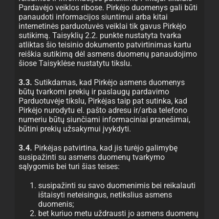
Pardavėjo veiklos ribose. Pirkėjo duomenys gali būti
panaudoti informacijos siuntimui arba kitai
internetinės parduotuvės veiklai tik gavus Pirkėjo
sutikimą. Taisyklių 2.2. punkte nustatyta tvarka
atliktas šio teisinio dokumento patvirtinimas kartu
reiškia sutikimą dėl asmens duomenų panaudojimo
šiose Taisyklėse nustatytu tikslu.
3.3.
Sutikdamas, kad Pirkėjo asmens duomenys
būtų tvarkomi prekių ir paslaugų pardavimo
Parduotuvėje tikslu, Pirkėjas taip pat sutinka, kad
Pirkėjo nurodytu el. pašto adresu ir/arba telefono
numeriu būtų siunčiami informaciniai pranešimai,
būtini prekių užsakymui įvykdyti.
3.4.
Pirkėjas patvirtina, kad jis turėjo galimybę
susipažinti su asmens duomenų tvarkymo
sąlygomis bei turi šias teises:
susipažinti su savo duomenimis bei reikalauti
ištaisyti neteisingus, netikslius asmens
duomenis;
bet kuriuo metu uždrausti jo asmens duomenų