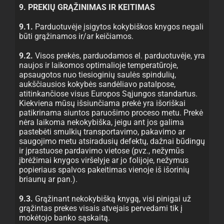
9. PREKIŲ GRĄŽINIMAS IR KEITIMAS
9.1.
Parduotuvėje įsigytos kokybiškos knygos negali
būti grąžinamos ir/ar keičiamos.
9.2.
Visos prekės, parduodamos el. parduotuvėje, yra
naujos ir laikomos optimalioje temperatūroje,
apsaugotos nuo tiesioginių saulės spindulių,
aukščiausios kokybės sandėliavo patalpose,
atitinkančiose visus Europos Sąjungos standartus.
Kiekviena mūsų išsiunčiama prekė yra išoriškai
patikrinama siuntos paruošimo proceso metu. Prekė
nėra laikoma nekokybiška, jeigu ant jos galima
pastebėti smulkių transportavimo, pakavimo ar
saugojimo metu atsiradusių defektų, dažnai būdingų
ir įprastuose pardavimo vietose (pvz., nežymūs
įbrėžimai knygos viršelyje ar jo folijoje, nežymus
popieriaus spalvos pakeitimas vienoje iš išorinių
briaunų ar pan.).
9.3.
Grąžinant nekokybišką knygą, visi pinigai už
grąžintas prekes visais atvejais pervedami tik į
mokėtojo banko sąskaitą.