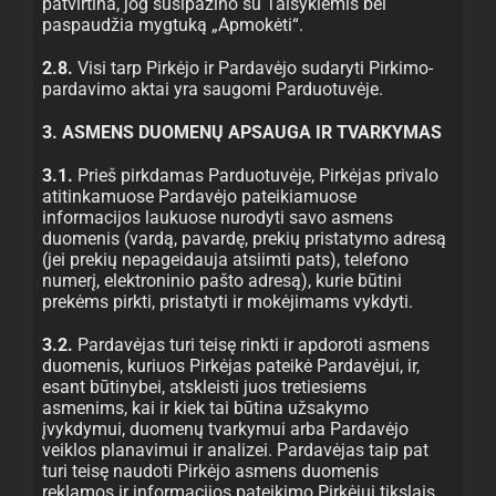
patvirtina, jog susipažino su Taisyklėmis bei
paspaudžia mygtuką „Apmokėti“.
2.8.
Visi tarp Pirkėjo ir Pardavėjo sudaryti Pirkimo-
pardavimo aktai yra saugomi Parduotuvėje.
3. ASMENS DUOMENŲ APSAUGA IR TVARKYMAS
3.1.
Prieš pirkdamas Parduotuvėje, Pirkėjas privalo
atitinkamuose Pardavėjo pateikiamuose
informacijos laukuose nurodyti savo asmens
duomenis (vardą, pavardę, prekių pristatymo adresą
(jei prekių nepageidauja atsiimti pats), telefono
numerį, elektroninio pašto adresą), kurie būtini
prekėms pirkti, pristatyti ir mokėjimams vykdyti.
3.2.
Pardavėjas turi teisę rinkti ir apdoroti asmens
duomenis, kuriuos Pirkėjas pateikė Pardavėjui, ir,
esant būtinybei, atskleisti juos tretiesiems
asmenims, kai ir kiek tai būtina užsakymo
įvykdymui, duomenų tvarkymui arba Pardavėjo
veiklos planavimui ir analizei. Pardavėjas taip pat
turi teisę naudoti Pirkėjo asmens duomenis
reklamos ir informacijos pateikimo Pirkėjui tikslais