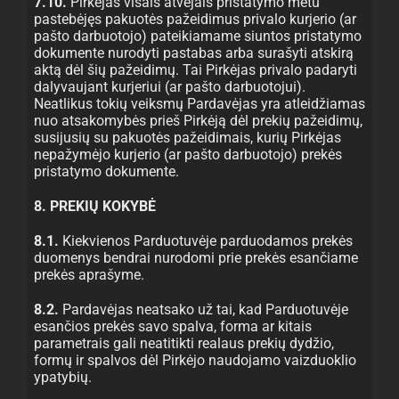
7.10.
Pirkėjas visais atvejais pristatymo metu
pastebėjęs pakuotės pažeidimus privalo kurjerio (ar
pašto darbuotojo) pateikiamame siuntos pristatymo
dokumente nurodyti pastabas arba surašyti atskirą
aktą dėl šių pažeidimų. Tai Pirkėjas privalo padaryti
dalyvaujant kurjeriui (ar pašto darbuotojui).
Neatlikus tokių veiksmų Pardavėjas yra atleidžiamas
nuo atsakomybės prieš Pirkėją dėl prekių pažeidimų,
susijusių su pakuotės pažeidimais, kurių Pirkėjas
nepažymėjo kurjerio (ar pašto darbuotojo) prekės
pristatymo dokumente.
8. PREKIŲ KOKYBĖ
8.1.
Kiekvienos Parduotuvėje parduodamos prekės
duomenys bendrai nurodomi prie prekės esančiame
prekės aprašyme.
8.2.
Pardavėjas neatsako už tai, kad Parduotuvėje
esančios prekės savo spalva, forma ar kitais
parametrais gali neatitikti realaus prekių dydžio,
formų ir spalvos dėl Pirkėjo naudojamo vaizduoklio
ypatybių.