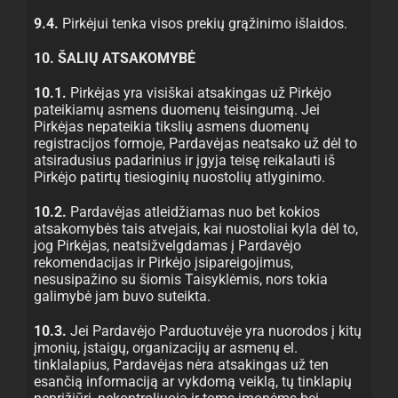
9.4.
Pirkėjui tenka visos prekių grąžinimo išlaidos.
10. ŠALIŲ ATSAKOMYBĖ
10.1.
Pirkėjas yra visiškai atsakingas už Pirkėjo
pateikiamų asmens duomenų teisingumą. Jei
Pirkėjas nepateikia tikslių asmens duomenų
registracijos formoje, Pardavėjas neatsako už dėl to
atsiradusius padarinius ir įgyja teisę reikalauti iš
Pirkėjo patirtų tiesioginių nuostolių atlyginimo.
10.2.
Pardavėjas atleidžiamas nuo bet kokios
atsakomybės tais atvejais, kai nuostoliai kyla dėl to,
jog Pirkėjas, neatsižvelgdamas į Pardavėjo
rekomendacijas ir Pirkėjo įsipareigojimus,
nesusipažino su šiomis Taisyklėmis, nors tokia
galimybė jam buvo suteikta.
10.3.
Jei Pardavėjo Parduotuvėje yra nuorodos į kitų
įmonių, įstaigų, organizacijų ar asmenų el.
tinklalapius, Pardavėjas nėra atsakingas už ten
esančią informaciją ar vykdomą veiklą, tų tinklapių