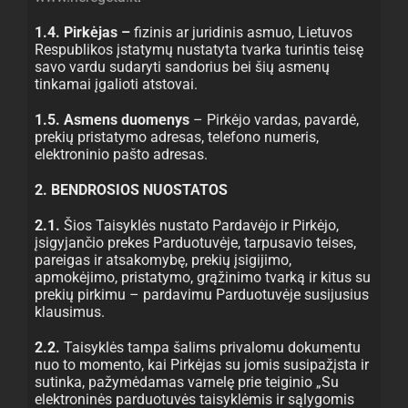
1.4. Pirkėjas –
fizinis ar juridinis asmuo, Lietuvos
Respublikos įstatymų nustatyta tvarka turintis teisę
savo vardu sudaryti sandorius bei šių asmenų
tinkamai įgalioti atstovai.
1.5. Asmens duomenys
– Pirkėjo vardas, pavardė,
prekių pristatymo adresas, telefono numeris,
elektroninio pašto adresas.
2. BENDROSIOS NUOSTATOS
2.1.
Šios Taisyklės nustato Pardavėjo ir Pirkėjo,
įsigyjančio prekes Parduotuvėje, tarpusavio teises,
pareigas ir atsakomybę, prekių įsigijimo,
apmokėjimo, pristatymo, grąžinimo tvarką ir kitus su
prekių pirkimu – pardavimu Parduotuvėje susijusius
klausimus.
2.2.
Taisyklės tampa šalims privalomu dokumentu
nuo to momento, kai Pirkėjas su jomis susipažįsta ir
sutinka, pažymėdamas varnelę prie teiginio „Su
elektroninės parduotuvės taisyklėmis ir sąlygomis