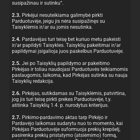
susipažinau ir sutinku“.
2.3.
Pirkėjui nesuteikiama galimybė pirkti
Parduotuvėje, jeigu jis nėra susipažinęs su
Taisyklėmis ir/ar su jomis nesutinka.
2.4.
Pardavėjas turi teisę bet kuriuo metu pakeisti
ir/ar papildyti Taisykles. Taisyklių pakeitimai ir/ar
papildymai įsigalioja juos paskelbus Parduotuvėje.
2.5.
Jei po Taisyklių papildymo ar pakeitimo
Pirkėjas ir toliau naudojasi Parduotuvės teikiamomis
paslaugomis, laikoma, kad Pirkėjas sutinka su nauja
Taisyklių redakcija.
2.6.
Pirkėjas, sutikdamas su Taisyklėmis, patvirtina,
jog jis turi teisę pirkti prekes Parduotuvėje, t.y.
atitinka Taisyklių 1.4. p. nurodytus kriterijus.
2.7.
Pirkimo-pardavimo aktas tarp Pirkėjo ir
Pardavėjo laikomas sudarytu nuo to momento, kai
Pirkėjas Parduotuvėje suformuoja prekių krepšelį,
pasirenka prekių pristatymo (atsiėmimo) formą,