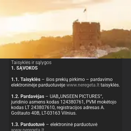
Skip
to
content
Taisyklės ir sąlygos
1. SĄVOKOS
1.1. Taisyklės
– šios prekių pirkimo – pardavimo
elektroninėje parduotuvėje
www.neregeta.lt
taisyklės.
1.2. Pardavėjas
– UAB„UNSEEN PICTURES“,
juridinio asmens kodas 124380761, PVM mokėtojo
kodas LT 243807610, registracijos adresas A.
Goštauto 40B, LT-03163 Vilnius.
1.3. Parduotuvė
– elektroninė parduotuvė
www.neregeta.lt
.