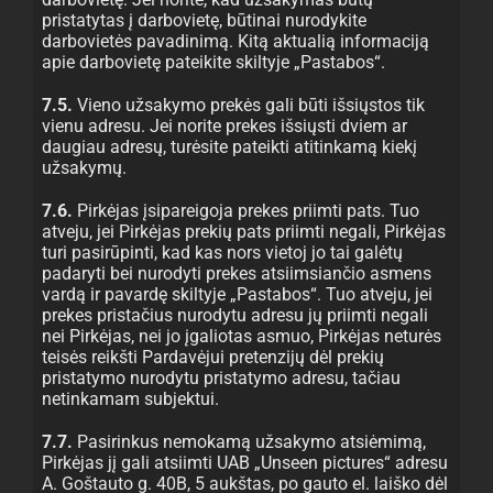
pristatytas į darbovietę, būtinai nurodykite
darbovietės pavadinimą. Kitą aktualią informaciją
apie darbovietę pateikite skiltyje „Pastabos“.
7.5.
Vieno užsakymo prekės gali būti išsiųstos tik
vienu adresu. Jei norite prekes išsiųsti dviem ar
daugiau adresų, turėsite pateikti atitinkamą kiekį
užsakymų.
7.6.
Pirkėjas įsipareigoja prekes priimti pats. Tuo
atveju, jei Pirkėjas prekių pats priimti negali, Pirkėjas
turi pasirūpinti, kad kas nors vietoj jo tai galėtų
padaryti bei nurodyti prekes atsiimsiančio asmens
vardą ir pavardę skiltyje „Pastabos“. Tuo atveju, jei
prekes pristačius nurodytu adresu jų priimti negali
nei Pirkėjas, nei jo įgaliotas asmuo, Pirkėjas neturės
teisės reikšti Pardavėjui pretenzijų dėl prekių
pristatymo nurodytu pristatymo adresu, tačiau
netinkamam subjektui.
7.7.
Pasirinkus nemokamą užsakymo atsiėmimą,
Pirkėjas jį gali atsiimti UAB „Unseen pictures“ adresu
A. Goštauto g. 40B, 5 aukštas, po gauto el. laiško dėl