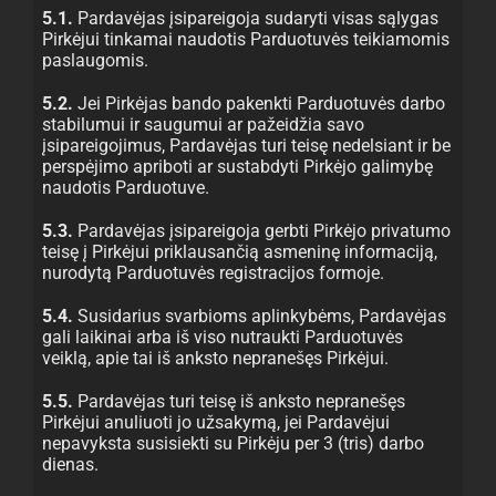
5.1.
Pardavėjas įsipareigoja sudaryti visas sąlygas
Pirkėjui tinkamai naudotis Parduotuvės teikiamomis
paslaugomis.
5.2.
Jei Pirkėjas bando pakenkti Parduotuvės darbo
stabilumui ir saugumui ar pažeidžia savo
įsipareigojimus, Pardavėjas turi teisę nedelsiant ir be
perspėjimo apriboti ar sustabdyti Pirkėjo galimybę
naudotis Parduotuve.
5.3.
Pardavėjas įsipareigoja gerbti Pirkėjo privatumo
teisę į Pirkėjui priklausančią asmeninę informaciją,
nurodytą Parduotuvės registracijos formoje.
5.4.
Susidarius svarbioms aplinkybėms, Pardavėjas
gali laikinai arba iš viso nutraukti Parduotuvės
veiklą, apie tai iš anksto nepranešęs Pirkėjui.
5.5.
Pardavėjas turi teisę iš anksto nepranešęs
Pirkėjui anuliuoti jo užsakymą, jei Pardavėjui
nepavyksta susisiekti su Pirkėju per 3 (tris) darbo
dienas.