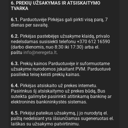
6. PREKIŲ UŽSAKYMAS IR ATSISKAITYMO
TVARKA
6.1.
Parduotuvėje Pirkėjas gali pirkti visą parą, 7
dienas per savaitę.
6.2.
Pirkėjas pastebėjęs užsakyme klaidą, privalo
nedelsdamas susisiekti telefonu +370 612 16590
(darbo dienomis, nuo 8:30 iki 17:30) arba el.
paštu
info@neregeta.lt
.
6.3.
Prekių kainos Parduotuvėje ir suformuotame
užsakyme nurodomos įskaitant PVM. Parduotuvė
pasilieka teisę keisti prekių kainas.
6.4.
Pirkėjas atsiskaito už prekes internetu.
Pasirinkus šį atsiskaitymo už prekes būdą, Bus
suteikta galimybė pasirinkti atitinkamą bankinę ar
elektroninės bankininkystės sistemas.
6.5.
Pirkėjui pateikus užsakymą, į jo nurodytą el.
paštą nedelsiant yra išsiunčiamas sugeneruotas el.
laiškas su užsakymo patvirtinimu.