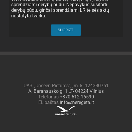
sprendžiami derybų būdu. Nepavykus susitarti
derybų būdu, ginčai sprendžiami LR teisės aktų
nustatyta tvarka.
SUGRĮŽTI
UAB „Unseen Pictures”, įm. k. 124380761
A. Baranausko g. 1,LT- 04224 Vilnius
Telefonas
+370 612 16590
El. paštas
info@neregeta.lt