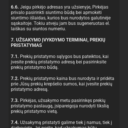
6.6.
Jeigu pirkėjo adresas yra užsienyje, Pirkėjas
privalo pasirinkti siuntimo būdą bei apmokėti
siuntimo išlaidas, kurios bus nurodytos galutinėje
sąskaitoje. Tokiu atveju jam bus sugeneruotas el.
laiškas su siuntos numeriu.
7. UŽSAKYMO ĮVYKDYMO TERMINAI, PREKIŲ
PRISTATYMAS
7.1.
Prekių pristatymo sąlygos bus pateiktos, kai
įvesite prekių pristatymo adresą bei pasirinksite
prekių pristatymo būdą.
7.2.
Prekių pristatymo kaina bus nurodyta ir pridėta
prie Jūsų prekių krepšelio sumos, kai įvesite prekių
pristatymo adresą.
7.3.
Pirkėjas, užsakymo metu pasirinkęs prekių
pristatymo paslaugą, įsipareigoja nurodyti tikslią
prekių pristatymo vietą.
7.4.
Užsakymą pristatyti galime tiek į namus, tiek į
darbovietę. Jei norite, kad užsakymas būtų