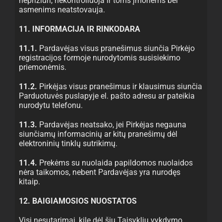
neprižiūri, nekontroliuoja ir toms įmonėms bei
asmenims neatstovauja.
11. INFORMACIJA IR RINKODARA
11.1.
Pardavėjas visus pranešimus siunčia Pirkėjo
registracijos formoje nurodytomis susisiekimo
priemonėmis.
11.2.
Pirkėjas visus pranešimus ir klausimus siunčia
Parduotuvės puslapyje el. pašto adresu ar pateikia
nurodytu telefonu.
11.3.
Pardavėjas neatsako, jei Pirkėjas negauna
siunčiamų informacinių ar kitų pranešimų dėl
elektroninių tinklų sutrikimų.
11.4.
Prekėms su nuolaida papildomos nuolaidos
nėra taikomos, nebent Pardavėjas yra nurodęs
kitaip.
12. BAIGIAMOSIOS NUOSTATOS
Visi nesutarimai, kilę dėl šių Taisyklių vykdymo,