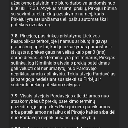
užsakymo patvirtinimo biuro darbo valandomis nuo
8.30 iki 17.30. Atvykus atsiimti prekių, Pirkėjui būtina
su savimi turėti prekių užsakymo numerį, kuris
Pirkėjui yra atsiunčiamas el. paštu automatiškai
pateikus užsakymą.
7.8.
Pirkėjas, pasirinkęs pristatymą Lietuvos
Respublikos teritorijoje į namus ar biurą ir gavęs
pranešimą apie tai, kad jo užsakymas paruoštas ir
išsiųstas, prekes gaus ne vėliau kaip per 3 (tris)
darbo dienas. Šie terminai yra preliminarūs, Pirkėjas
sutinka, jog išimtiniais atvejais prekių pateikimas
gali vėluoti dėl nenumatytų, nuo Pardavėjo
nepriklausančių aplinkybių. Tokiu atveju Pardavėjas
įsipareigoja nedelsiant susisiekti su Pirkėju ir
suderinti prekių pateikimo sąlygas.
7.9.
Visais atvejais Pardavėjas atleidžiamas nuo
atsakomybės už prekių pateikimo terminų
pažeidimą, jeigu prekės Pirkėjui nėra pateikiamos
arba pateikiamos ne laiku dėl Pirkėjo kaltės arba dėl
nuo Pardavėjo nepriklausančių aplinkybių.